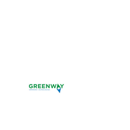
AZ ORMÁNSÁG ZÖLDÚT
ÚJRAINDUL
Ormányköz
zoldút
A Lázár vendégházban töltött est
után, Zaláta irányába haladva a
Pom-Pom presszóban kávézhatsz